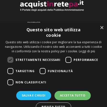
×
Questo sito web utilizza
cookie
Questo sito web utilizza i cookie per migliorare la tua esperienza di
navigazione. Utilizzando il nostro sito web acconsenti a tutti i cookie
in conformità con la nostra policy per i cookie.
Leggi di più
STRETTAMENTE NECESSARI
PERFORMANCE
TARGETING
FUNZIONALITÀ
Copyright © 2026 Q-Web s.r.l.
P.Iva 03222120275
NON CLASSIFICATI
Privacy
Cookie
Sitemap
Lavora con noi
SALVA E CHIUDI
ACCETTA TUTTO
Note legali
Facile PA
Sicurezza delle informazioni
RIFIUTA TUTTO